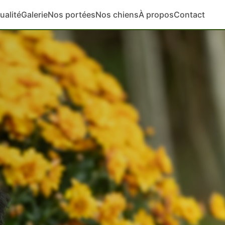
ualité
Galerie
Nos portées
Nos chiens
À propos
Contact