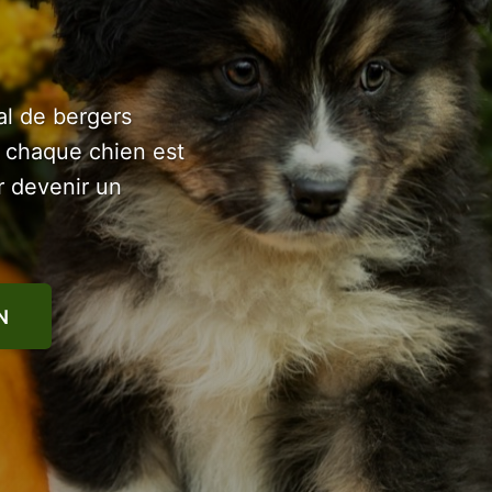
al de bergers
ù chaque chien est
r devenir un
N